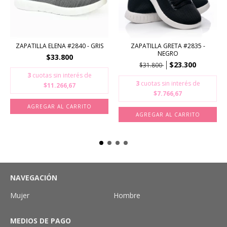
ZAPATILLA ELENA #2840 - GRIS
ZAPATILLA GRETA #2835 -
NEGRO
$33.800
$23.300
$31.800
3
cuotas sin interés de
3
cuotas sin interés de
$11.266,67
$7.766,67
AGREGAR AL CARRITO
AGREGAR AL CARRITO
NAVEGACIÓN
Mujer
Hombre
MEDIOS DE PAGO