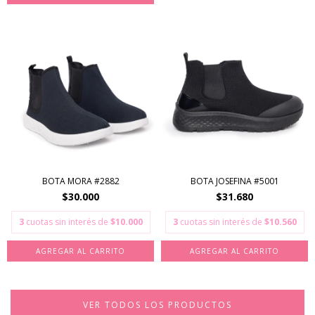
BOTA MORA #2882
BOTA JOSEFINA #5001
$30.000
$31.680
3
cuotas sin interés de
$10.000
3
cuotas sin interés de
$10.560
AGREGAR AL CARRITO
AGREGAR AL CARRITO
VER TODOS LOS PRODUCTOS