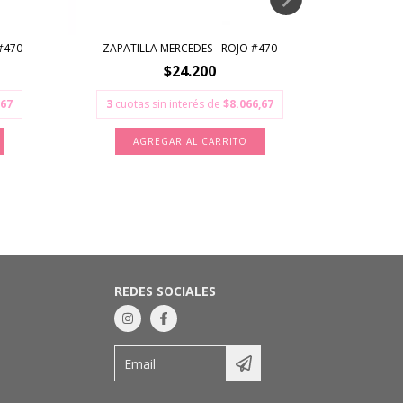
#470
ZAPATILLA MERCEDES - ROJO #470
ZAPATILLA
$24.200
,67
3
cuotas sin interés de
$8.066,67
3
cuota
AGREGAR AL CARRITO
A
REDES SOCIALES