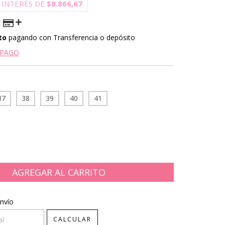
 INTERÉS DE
$8.866,67
to
pagando con Transferencia o depósito
 PAGO
37
38
39
40
41
CP:
CAMBIAR CP
nvío
CALCULAR