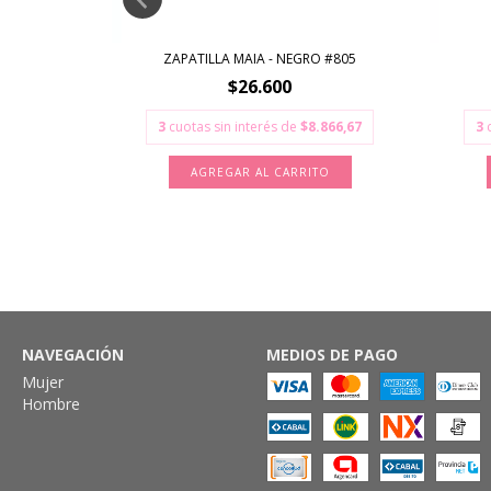
TICO NEGRO
ZAPATILLA MAIA - NEGRO #805
$26.600
25
3
cuotas sin interés de
$8.866,67
3
5.275
AGREGAR AL CARRITO
TO
NAVEGACIÓN
MEDIOS DE PAGO
Mujer
Hombre