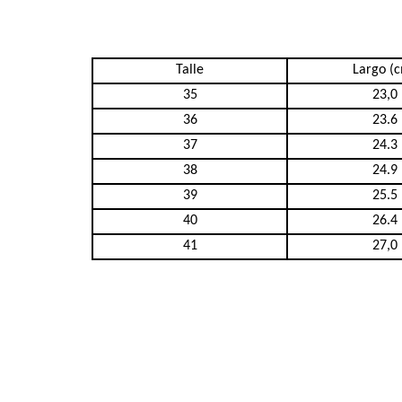
Talle
Largo (
35
23,0
36
23.6
37
24.3
38
24.9
39
25.5
40
26.4
41
27,0