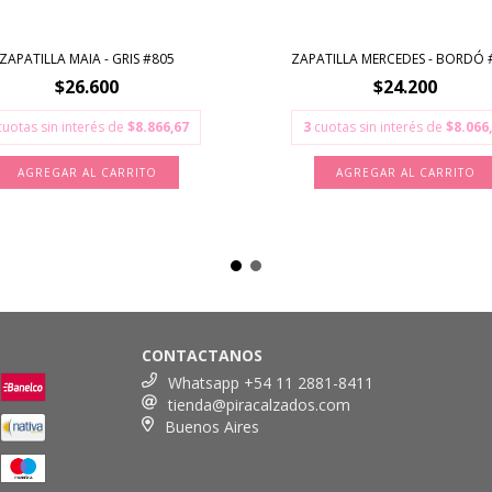
ZAPATILLA MAIA - GRIS #805
ZAPATILLA MERCEDES - BORDÓ 
$26.600
$24.200
cuotas sin interés de
$8.866,67
3
cuotas sin interés de
$8.066
AGREGAR AL CARRITO
AGREGAR AL CARRITO
CONTACTANOS
Whatsapp +54 11 2881-8411
tienda@piracalzados.com
Buenos Aires